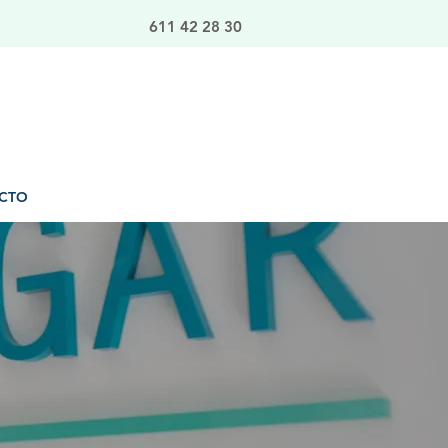
611 42 28 30
CTO