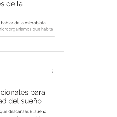
és de la
ablar de la microbiota
 microorganismos que habita
ne...
icionales para
dad del sueño
que descansar. El sueño