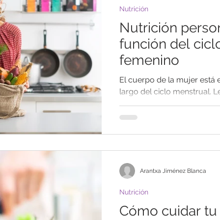
Nutrición
Nutrición perso
función del cic
femenino
El cuerpo de la mujer está 
largo del ciclo menstrual. 
lineal, cada fase del ciclo tra
Arantxa Jiménez Blanca
Nutrición
Cómo cuidar tu