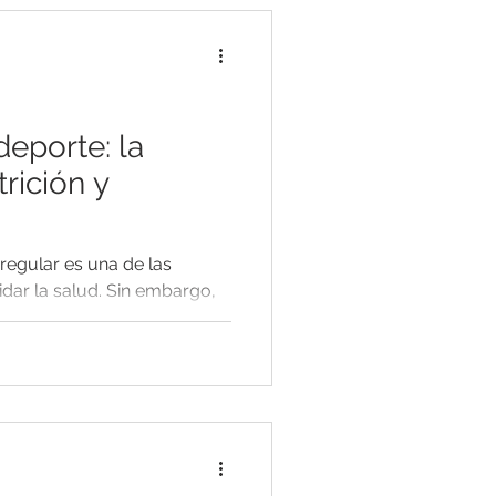
deporte: la
trición y
regular es una de las
dar la salud. Sin embargo,
icios...