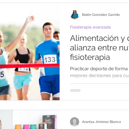
Belén González Garrido
Fisioterapia avanzada
Alimentación y 
alianza entre nu
fisioterapia
Practicar deporte de forma 
mejores decisiones para cui
para obtener todos sus benef
Arantxa Jiménez Blanca