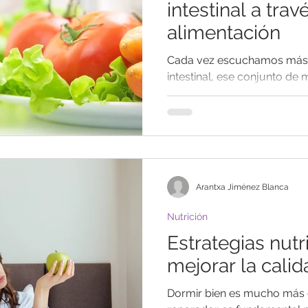
intestinal a trav
alimentación
Cada vez escuchamos más h
intestinal, ese conjunto de
en nuestro intestino y que tie
Arantxa Jiménez Blanca
Nutrición
Estrategias nutr
mejorar la cali
Dormir bien es mucho más 