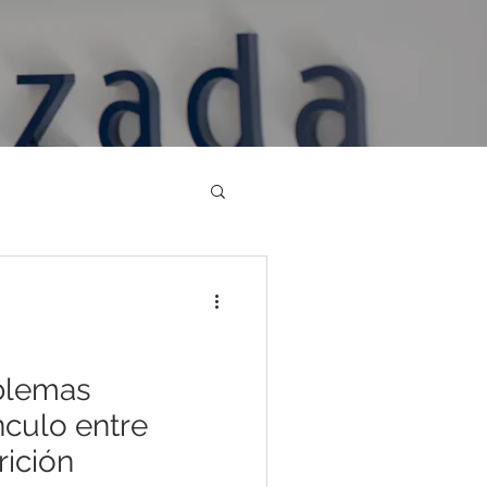
blemas
ínculo entre
rición