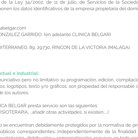
 de la Ley 34/2002, de 11 de julio, de Servicios de la Socie
ponen los datos identificativos de la empresa propietaria del dom
cabelgar.com
GONZALEZ GARRIDO (en adelante CLINICA BELGAR)
EDITERRANEO, 89, 29730, RINCON DE LA VICTORIA (MALAGA).
tual e industrial:
 enunciativo pero no limitativo su programación, edición, compil
s, logotipos, texto y/o gráficos, son propiedad del responsable o,
e los autores.
ICA BELGAR presta servicio son las siguientes:
ERAPIA, …añadir otras actividades, si existen…..)
b se encuentran debidamente protegidos por la normativa de propi
públicos correspondientes. Independientemente de la finalidad 