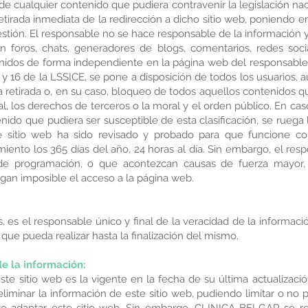
de cualquier contenido que pudiera contravenir la legislación naci
etirada inmediata de la redirección a dicho sitio web, poniendo 
tión. El responsable no se hace responsable de la información y
 en foros, chats, generadores de blogs, comentarios, redes soc
enidos de forma independiente en la página web del responsabl
1 y 16 de la LSSICE, se pone a disposición de todos los usuarios, 
 retirada o, en su caso, bloqueo de todos aquellos contenidos q
nal, los derechos de terceros o la moral y el orden público. En c
enido que pudiera ser susceptible de esta clasificación, se ruega
te sitio web ha sido revisado y probado para que funcione co
miento los 365 días del año, 24 horas al día. Sin embargo, el res
 de programación, o que acontezcan causas de fuerza mayor, c
gan imposible el acceso a la página web.
, es el responsable único y final de la veracidad de la informaci
que pueda realizar hasta la finalización del mismo.
de la información:
te sitio web es la vigente en la fecha de su última actualizac
 eliminar la información de este sitio web, pudiendo limitar o no