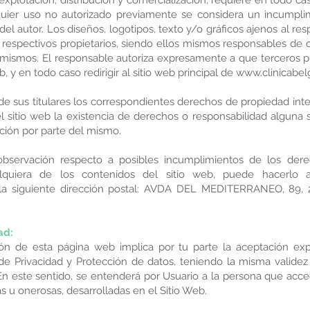
 explotación, distribución y comercialización, requiere en todo cas
quier uso no autorizado previamente se considera un incumpl
 del autor. Los diseños, logotipos, texto y/o gráficos ajenos al 
 respectivos propietarios, siendo ellos mismos responsables de 
s mismos. El responsable autoriza expresamente a que terceros pu
, y en todo caso redirigir al sitio web principal de
www.clinicabel
e sus titulares los correspondientes derechos de propiedad intel
el sitio web la existencia de derechos o responsabilidad algun
ción por parte del mismo.
 observación respecto a posibles incumplimientos de los der
alquiera de los contenidos del sitio web, puede hacerlo a
la siguiente dirección postal: AVDA DEL MEDITERRANEO, 89
ad:
ción de esta página web implica por tu parte la aceptación exp
 de Privacidad y Protección de datos, teniendo la misma validez 
En este sentido, se entenderá por Usuario a la persona que acced
tas u onerosas, desarrolladas en el Sitio Web.