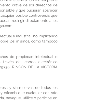
o de la autorización escrita previa
imiento grave de los derechos de
responsable y que pudieran aparecer
cualquier posible controversia que
edan redirigir directamente a los
gar.com
.
ectual e industrial, no implicando
a sobre los mismos, como tampoco
echos de propiedad intelectual o
 través del correo electrónico
, 29730, RINCON DE LA VICTORIA
resa y sin reservas de todos los
y eficacia que cualquier contrato
a, navegue, utilice o participe en