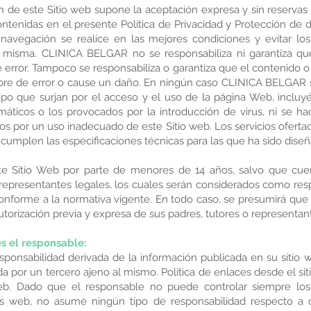
ón de este Sitio web supone la aceptación expresa y sin reservas 
ntenidas en el presente Política de Privacidad y Protección de 
avegación se realice en las mejores condiciones y evitar los 
 misma. CLINICA BELGAR no se responsabiliza ni garantiza qu
e error. Tampoco se responsabiliza o garantiza que el contenido
 libre de error o cause un daño. En ningún caso CLINICA BELGAR s
tipo que surjan por el acceso y el uso de la página Web, incluy
máticos o los provocados por la introducción de virus, ni se 
os por un uso inadecuado de este Sitio web. Los servicios ofert
e cumplen las especificaciones técnicas para las que ha sido dise
e Sitio Web por parte de menores de 14 años, salvo que cuen
 representantes legales, los cuales serán considerados como res
onforme a la normativa vigente. En todo caso, se presumirá que
utorización previa y expresa de sus padres, tutores o representan
s el responsable:
sponsabilidad derivada de la información publicada en su sitio
 por un tercero ajeno al mismo. Política de enlaces desde el siti
web. Dado que el responsable no puede controlar siempre los 
ios web, no asume ningún tipo de responsabilidad respecto a 