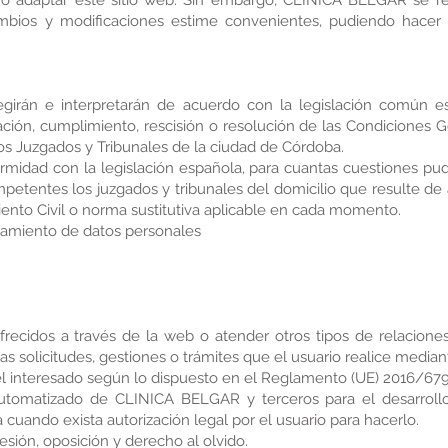
r, o adaptar este sitio web. Sin embargo, CLINICA BELGAR se re
bios y modificaciones estime convenientes, pudiendo hacer u
girán e interpretarán de acuerdo con la legislación común e
tación, cumplimiento, rescisión o resolución de las Condiciones 
los Juzgados y Tribunales de la ciudad de Córdoba.
rmidad con la legislación española, para cuantas cuestiones pud
etentes los juzgados y tribunales del domicilio que resulte de 
miento Civil o norma sustitutiva aplicable en cada momento.
atamiento de datos personales
 ofrecidos a través de la web o atender otros tipos de relacio
solicitudes, gestiones o trámites que el usuario realice median
l interesado según lo dispuesto en el Reglamento (UE) 2016/67
automatizado de CLINICA BELGAR y terceros para el desarrollo
a cuando exista autorización legal por el usuario para hacerlo.
cesión, oposición y derecho al olvido.