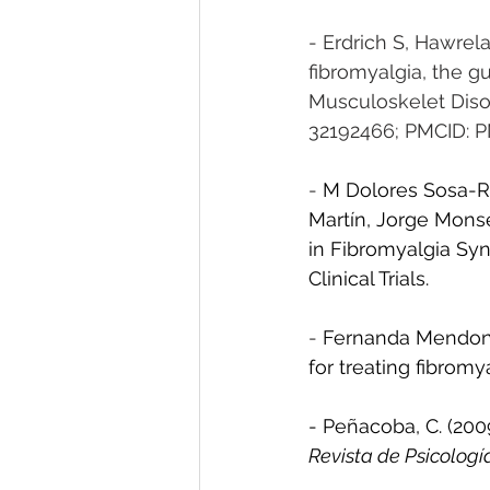
- Erdrich S, Hawrel
fibromyalgia, the g
Musculoskelet Disor
32192466; PMCID: 
-
M Dolores Sosa-R
Martín
, 
Jorge Monse
in Fibromyalgia Sy
Clinical Trials.
- 
Fernanda Mendon
for treating fibromya
- Peñacoba, C. (200
Revista de Psicologí