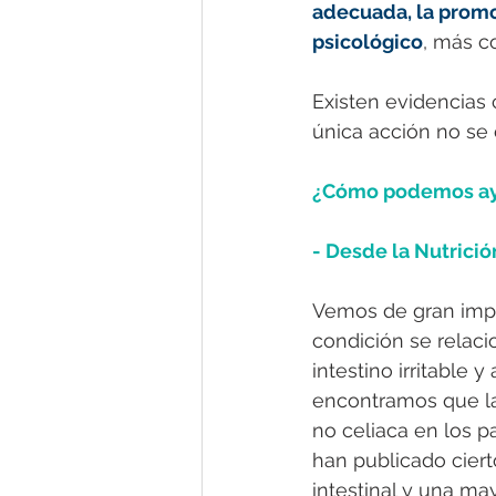
adecuada, la promo
psicológico
, más c
Existen evidencias
única acción no se 
¿Cómo podemos ay
- Desde la Nutrició
Vemos de gran impor
condición se relaci
intestino irritable y
encontramos que la 
no celiaca en los p
han publicado cier
intestinal y una ma