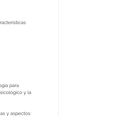
acterísticas 
ogía para 
icológico y la 
as y aspectos: