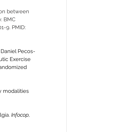
tion between 
w. BMC 
1-9. PMID: 
 
Daniel Pecos-
utic Exercise 
Randomized 
y modalities 
gia. 
Infocop, 