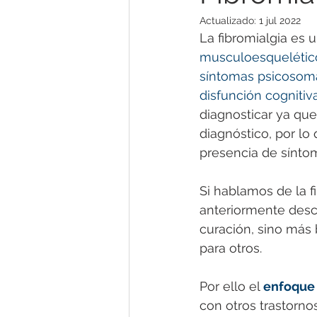
Actualizado:
1 jul 2022
La fibromialgia es 
musculoesquelético 
síntomas psicosomát
disfunción cognitiv
diagnosticar ya que
diagnóstico, por lo 
presencia de síntom
Si hablamos de la f
anteriormente descr
curación, sino más 
para otros. 
Por ello el 
enfoque 
con otros trastorno