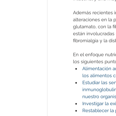
Además recientes in
alteraciones en la 
glutamato, con la fi
están involucradas 
fibromialgia y la disb
En el enfoque nutri
los siguientes punto
Alimentación an
los alimentos 
Estudiar las se
inmunoglobulin
nuestro organi
Investigar la e
Restablecer la 