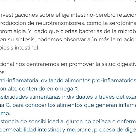
vestigaciones sobre el eje intestino-cerebro relacio
producción de neurotransmisores, como la serotonina 
bromialgia. Y  dado que ciertas bacterias de la microbi
en su síntesis, podemos observar aún más la relació
iosis intestinal. 
cional nos centraremos en promover la salud digestiv
s: 
ti-inflamatoria, evitando alimentos pro-inflamatorios
con alto contenido en omega 3. 
nsibilidades alimentarias individuales a través del ex
a G, para conocer los alimentos que generan inflam
smo. 
xistencia de sensibilidad al gluten no celíaca o enfer
permeabilidad intestinal y mejorar el proceso de diges