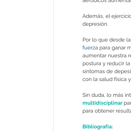
aeróbicos aumentan 
Además, el ejercic
depresión.
Por lo que desde la
fuerza 
para ganar m
aumentar nuestra re
postura y reducir la
síntomas de depesió
con la salud física 
Sin duda, lo más in
multidisciplinar 
pa
para obtener result
Bibliografía: