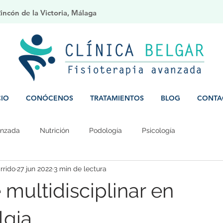
ncón de la Victoria, Málaga
CIO
CONÓCENOS
TRATAMIENTOS
BLOG
CONTA
anzada
Nutrición
Podología
Psicología
rrido
27 jun 2022
3 min de lectura
multidisciplinar en
lgia