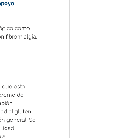
apoyo 
lógico como 
n fibromialgia.
o que esta 
ndrome de 
mbién 
ad al gluten 
ón general. Se 
lidad 
ia. 