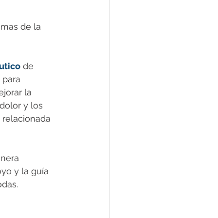
omas de la 
éutico
 de 
 para 
jorar la 
dolor y los 
 relacionada 
anera 
yo y la guía 
odas.