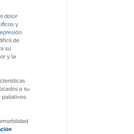
el
 dolor 
ficos y 
epresión, 
difícil de 
a su 
or y la 
terísticas 
focados a su 
paliativos 
omorbilidad 
ción 