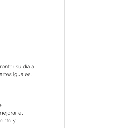
rontar su día a 
rtes iguales.
e 
ejorar el 
iento y 