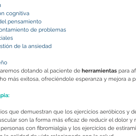
n
ón cognitiva
 del pensamiento
rontamiento de problemas
iales
stión de la ansiedad
eño
aremos dotando al paciente de
 herramientas
 para af
o más exitosa, ofreciéndole esperanza y mejora a pa
pia:
os que demuestran que los ejercicios aeróbicos y d
scular son la forma más eficaz de reducir el dolor y m
 personas con fibromialgia y los ejercicios de estiram