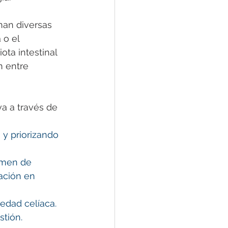
nan diversas 
o el 
ota intestinal 
n entre 
a a través de 
 y priorizando 
amen de 
ación en 
medad celíaca. 
tión. 