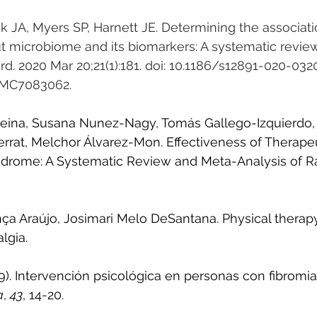
ak JA, Myers SP, Harnett JE. Determining the associa
ut microbiome and its biomarkers: A systematic revie
d. 2020 Mar 20;21(1):181. doi: 10.1186/s12891-020-0320
PMC7083062.
eina
, 
Susana Nunez-Nagy
, 
Tomás Gallego-Izquierdo
,
rrat
, 
Melchor Álvarez-Mon
. Effectiveness of Therape
ndrome: A Systematic Review and Meta-Analysis of 
ça Araújo
, 
Josimari Melo DeSantana
. Physical therap
lgia.
9). Intervención psicológica en personas con fibromial
a
, 
43
, 14-20.