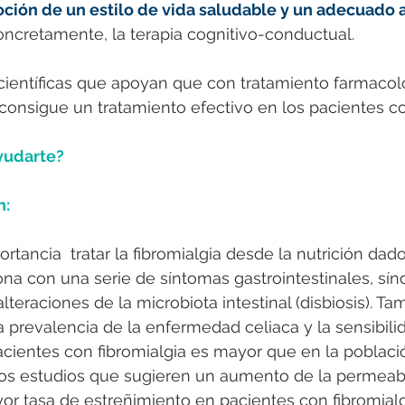
ción de un estilo de vida saludable y un adecuado 
oncretamente, la terapia cognitivo-conductual.
 científicas que apoyan que con tratamiento farmaco
consigue un tratamiento efectivo en los pacientes co
udarte?
n:
tancia  tratar la fibromialgia desde la nutrición dad
ona con una serie de síntomas gastrointestinales, sí
 alteraciones de la microbiota intestinal (disbiosis). Ta
prevalencia de la enfermedad celiaca y la sensibilid
acientes con fibromialgia es mayor que en la poblaci
tos estudios que sugieren un aumento de la permeabi
yor tasa de estreñimiento en pacientes con fibromialg