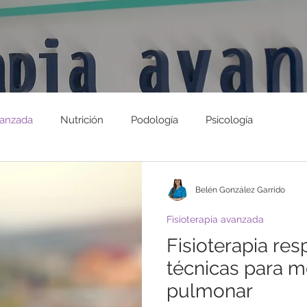
vanzada
Nutrición
Podología
Psicología
Belén González Garrido
Fisioterapia avanzada
Fisioterapia resp
técnicas para me
pulmonar