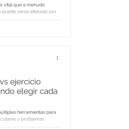
so vital que a menudo
 puede verse alterado por
cirugías o...
vs ejercicio
ándo elegir cada
múltiples herramientas para
usculares y problemas
acan...