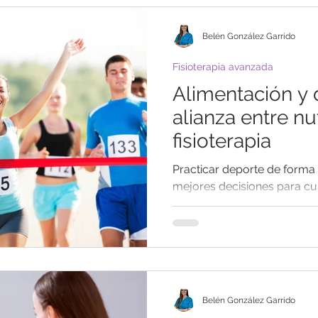
Belén González Garrido
Fisioterapia avanzada
Alimentación y 
alianza entre nu
fisioterapia
Practicar deporte de forma 
mejores decisiones para cui
para obtener todos sus benef
Belén González Garrido