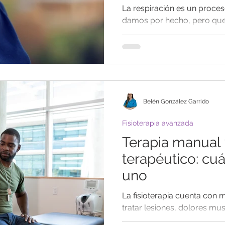
La respiración es un proce
damos por hecho, pero que
enfermedades respiratorias, 
Belén González Garrido
Fisioterapia avanzada
Terapia manual 
terapéutico: cu
uno
La fisioterapia cuenta con 
tratar lesiones, dolores m
articulares. Entre ellas, dest