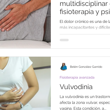
multidisciplinar
fisioterapia y ps
El dolor crónico es una de 
más incapacitantes y difícil
aquel dolor que persiste...
Belén González Garrido
Fisioterapia avanzada
Vulvodinia
La vulvodinia es un trastor
afecta la zona vulvar, espec
vagina. Esta condición, a...