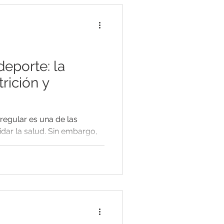
deporte: la
trición y
regular es una de las
dar la salud. Sin embargo,
icios...