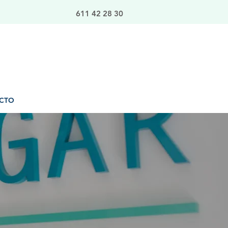
611 42 28 30
CTO