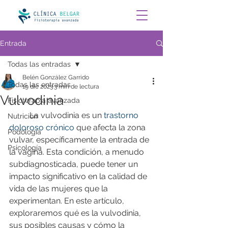
Entrada
Todas las entradas
Belén González Garrido
Todas las entradas
19 dic 2023
3 min de lectura
Vulvodinia
Fisioterapia avanzada
	La vulvodinia es un 
trastorno 
Nutrición
doloroso crónico
 que afecta la zona 
Podología
vulvar, específicamente la entrada de 
Psicología
la vagina. Esta condición, a menudo 
subdiagnosticada, puede tener un 
impacto significativo en la calidad de 
vida de las mujeres que la 
experimentan. En este artículo, 
exploraremos qué es la vulvodinia, 
sus posibles causas y cómo la 