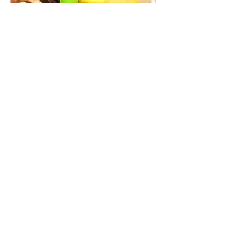
27 dic 2021
∙
2
min
Enfermedad
inflamatoria intestinal
La enfermedad intestinal
inflamatoria (EII) engloba
principalmente la colitis
ulcerosa y la enfermedad
de Crohn, ambas de
origen...
21
0
Cargar más