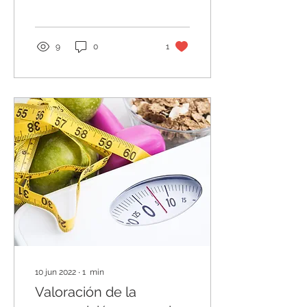
glucosa proviene...
9
0
1
10 jun 2022
∙
1
min
Valoración de la