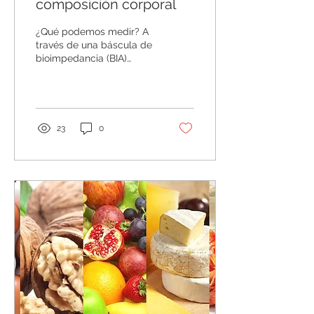
composición corporal
¿Qué podemos medir? A
través de una báscula de
bioimpedancia (BIA)
podemos obtener los
valores de: Peso Índice de
Masa Corporal (IMC)...
23
0