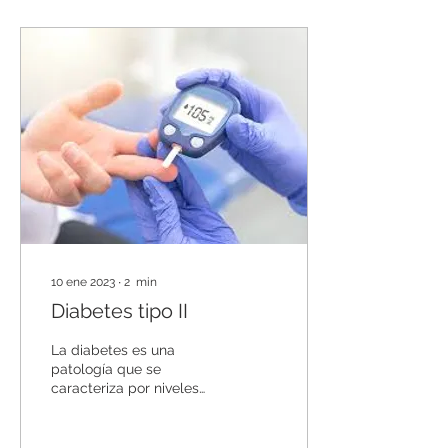
10 ene 2023
∙
2
min
Diabetes tipo II
La diabetes es una
patología que se
caracteriza por niveles
muy altos de glucosa
(azúcar) en sangre
(hiperglucemia). La