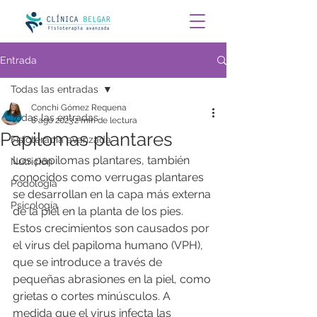
Entrada
Todas las entradas
Conchi Gómez Requena
Todas las entradas
8 ago 2023
2 min de lectura
Papilomas plantares
Fisioterapia avanzada
Los papilomas plantares, también 
Nutrición
conocidos como verrugas plantares 
Podología
se desarrollan en la capa más externa 
Psicología
de la piel en la planta de los pies. 
Estos crecimientos son causados por 
el virus del papiloma humano (VPH), 
que se introduce a través de 
pequeñas abrasiones en la piel, como 
grietas o cortes minúsculos. A 
medida que el virus infecta las 