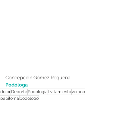
Concepción Gómez Requena
Podóloga
dolor
Deporte
Podología
tratamiento
verano
papiloma
podólogo
Podología