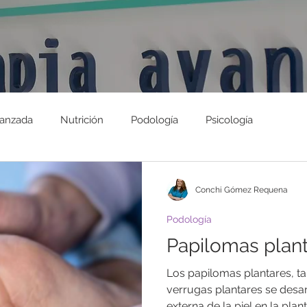
vanzada
Nutrición
Podología
Psicología
Conchi Gómez Requena
Podología
Papilomas plan
Los papilomas plantares, 
verrugas plantares se desa
externa de la piel en la plant