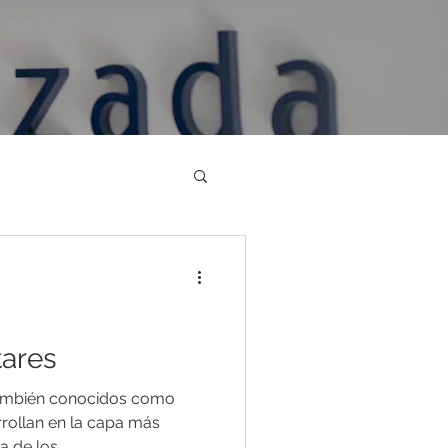
tares
también conocidos como
rrollan en la capa más
a de los...