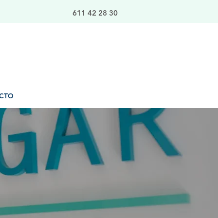
611 42 28 30
CTO