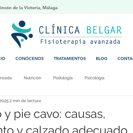
ncón de la Victoria, Málaga
CIO
CONÓCENOS
TRATAMIENTOS
BLOG
CONTA
anzada
Nutrición
Podología
Psicología
 2025
2 min de lectura
 y pie cavo: causas,
nto y calzado adecuado