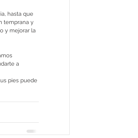
a, hasta que 
ón temprana y 
 y mejorar la 
amos 
darte a 
tus pies puede 