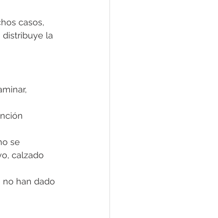
chos casos, 
istribuye la 
aminar, 
unción 
no se 
vo, calzado 
s no han dado 