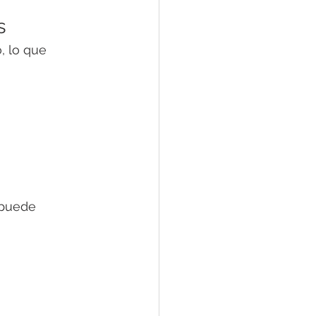
s
, lo que 
 puede 