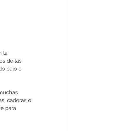
 la 
os de las 
do bajo o 
 muchas 
as, caderas o 
ve para 