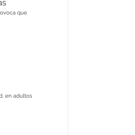
as
provoca que 
, en adultos 