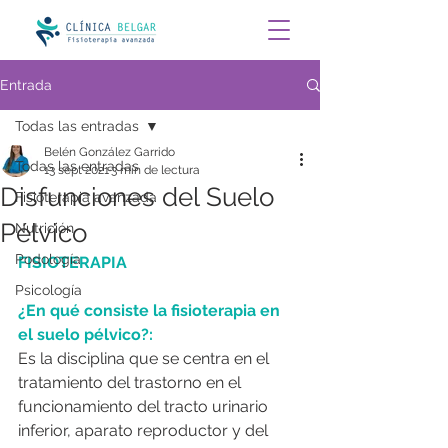
Entrada
Todas las entradas
Belén González Garrido
Todas las entradas
13 sept 2021
3 min de lectura
Disfunciones del Suelo
Fisioterapia avanzada
Pélvico
Nutrición
Podología
FISIOTERAPIA
Psicología
¿En qué consiste la fisioterapia en 
el suelo pélvico?:
Es la disciplina que se centra en el 
tratamiento del trastorno en el 
funcionamiento del tracto urinario 
inferior, aparato reproductor y del 