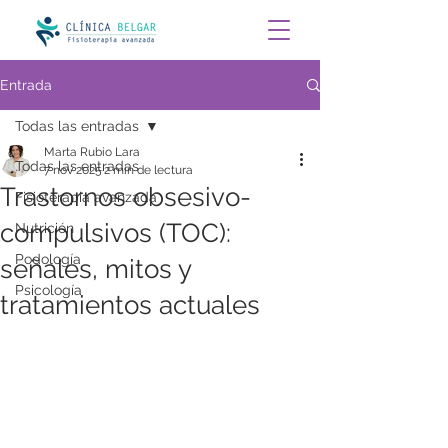
Entrada
Todas las entradas
Marta Rubio Lara
Todas las entradas
7 nov 2025
2 min de lectura
Trastornos obsesivo-
Fisioterapia avanzada
compulsivos (TOC):
Nutrición
Podología
señales, mitos y
Psicología
tratamientos actuales