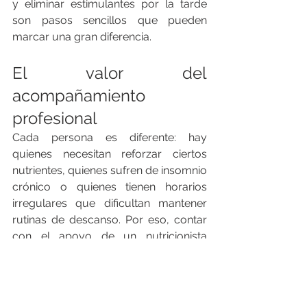
y eliminar estimulantes por la tarde 
son pasos sencillos que pueden 
marcar una gran diferencia.
El valor del 
acompañamiento 
profesional
Cada persona es diferente: hay 
quienes necesitan reforzar ciertos 
nutrientes, quienes sufren de insomnio 
crónico o quienes tienen horarios 
irregulares que dificultan mantener 
rutinas de descanso. Por eso, contar 
con el apoyo de un nutricionista 
ayuda a diseñar un plan 
personalizado, adaptado a cada estilo 
de vida.
En 
Clínica Belgar
 te ayudamos a 