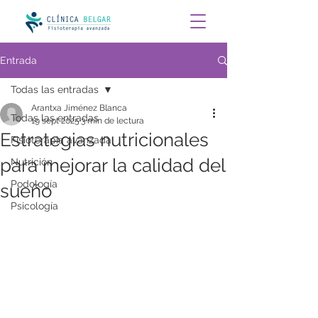
Entrada
Todas las entradas
Arantxa Jiménez Blanca
Todas las entradas
19 sept 2025
3 min de lectura
Estrategias nutricionales
Fisioterapia avanzada
para mejorar la calidad del
Nutrición
Podología
sueño
Psicología