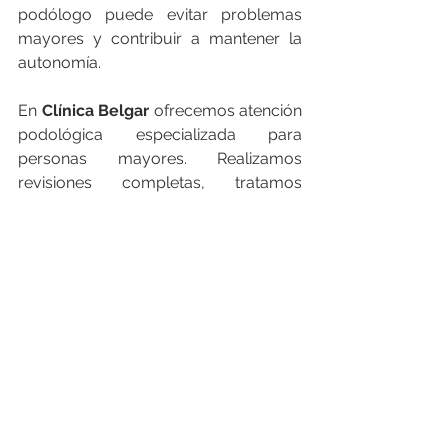
podólogo puede evitar problemas 
mayores y contribuir a mantener la 
autonomía.
En 
Clínica Belgar
 ofrecemos atención 
podológica especializada para 
personas mayores. Realizamos 
revisiones completas, tratamos 
afecciones comunes y enseñamos 
pautas de autocuidado para 
mantener los pies sanos. Nuestro 
objetivo es mejorar la comodidad al 
caminar, reducir el dolor y prevenir 
complicaciones.
Reserva tu cita en Clínica Belgar y 
empieza a cuidar tus pies con la 
atención que merecen. Porque unos 
pies sanos son sinónimo de 