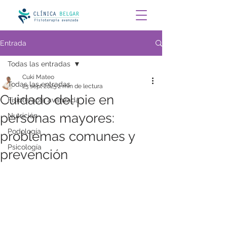
Entrada
Todas las entradas
Cuki Mateo
Todas las entradas
23 sept 2025
2 min de lectura
Cuidado del pie en
Fisioterapia avanzada
personas mayores:
Nutrición
Podología
problemas comunes y
Psicología
prevención